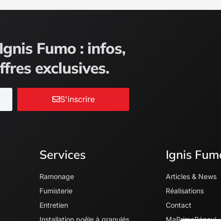
Ignis Fumo : infos,
ffres exclusives.
S'inscrire
Services
Ignis Fum
Ramonage
Articles & News
Fumisterie
Réalisations
Entretien
Contact
Installation poêle à granulés
MaPrimeRénov’