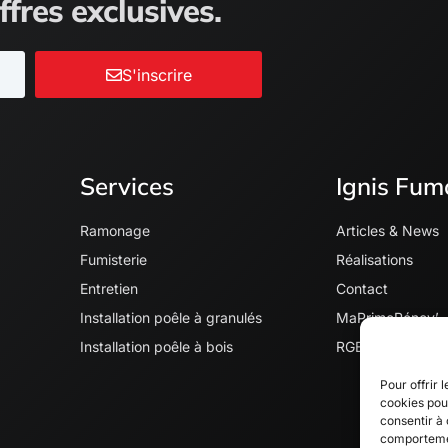
ffres exclusives.
S'inscrire
Services
Ignis Fum
Ramonage
Articles & News
Fumisterie
Réalisations
Entretien
Contact
Installation poêle à granulés
MaPrimeRénov’
Installation poêle à bois
RGE quali' Bois
Pour offrir 
cookies pour
consentir à 
comportement