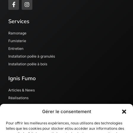
F
I
a
n
c
s
e
t
Services
b
a
o
g
o
r
Ramonage
k
a
Fumisterie
-
m
Entretien
f
Installation poêle à granulés
Installation poêle à bois
Ignis Fumo
Articles & News
Réalisations
Contact
Gérer le consentement
MaPrimeRénov’
RGE quali' Bois
Pour offrir les meilleures expériences, nous utilisons des technologies
telles que les cookies pour stocker et/ou accéder aux informations des