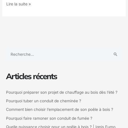
Lire la suite »
R
e
c
Articles récents
h
e
Pourquoi préparer son projet de chauffage au bois dès l’été ?
r
Pourquoi tuber un conduit de cheminée ?
c
Comment bien choisir l’emplacement de son poêle à bois ?
h
Pourquoi faire ramoner son conduit de fumée ?
e
Quelle puissance choisir pour un poêle à bois ? | Ignis Fumo
r