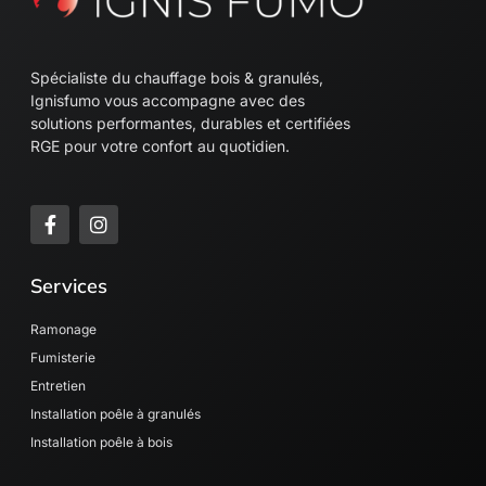
Spécialiste du chauffage bois & granulés,
Ignisfumo vous accompagne avec des
solutions performantes, durables et certifiées
RGE pour votre confort au quotidien.
F
I
a
n
c
s
e
t
Services
b
a
o
g
o
r
Ramonage
k
a
Fumisterie
-
m
Entretien
f
Installation poêle à granulés
Installation poêle à bois