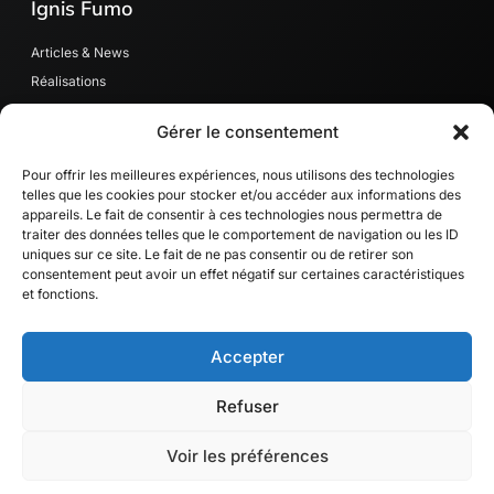
Ignis Fumo
Articles & News
Réalisations
Contact
Gérer le consentement
MaPrimeRénov’
RGE quali' Bois
Pour offrir les meilleures expériences, nous utilisons des technologies
telles que les cookies pour stocker et/ou accéder aux informations des
appareils. Le fait de consentir à ces technologies nous permettra de
Contact
traiter des données telles que le comportement de navigation ou les ID
uniques sur ce site. Le fait de ne pas consentir ou de retirer son
Val D'oise et alentours
consentement peut avoir un effet négatif sur certaines caractéristiques
Loupan Léon
et fonctions.
contact@ignisfumo.com
+33 7 67 87 92 75
Accepter
Refuser
Copyright © 2025 Ignis Fumo, All rights reserved. Contenu et site créé par
Voir les préférences
Zankidesign