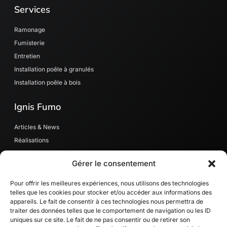
e
t
Services
b
a
o
g
o
r
Ramonage
k
a
Fumisterie
-
m
Entretien
f
Installation poêle à granulés
Installation poêle à bois
Ignis Fumo
Articles & News
Réalisations
Contact
Gérer le consentement
MaPrimeRénov’
RGE quali' Bois
Pour offrir les meilleures expériences, nous utilisons des technologies
telles que les cookies pour stocker et/ou accéder aux informations des
appareils. Le fait de consentir à ces technologies nous permettra de
Contact
traiter des données telles que le comportement de navigation ou les ID
uniques sur ce site. Le fait de ne pas consentir ou de retirer son
Val D'oise et alentours