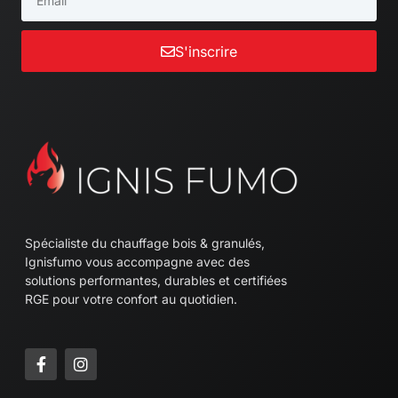
S'inscrire
Spécialiste du chauffage bois & granulés,
Ignisfumo vous accompagne avec des
solutions performantes, durables et certifiées
RGE pour votre confort au quotidien.
F
I
a
n
c
s